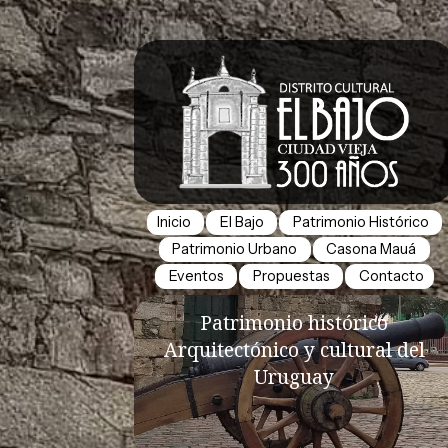
Inicio
El Bajo
Patrimonio Histórico
Patrimonio Urbano
Casona Mauá
Eventos
Propuestas
Contacto
Patrimonio histórico
Arquitectónico y cultural del
Uruguay